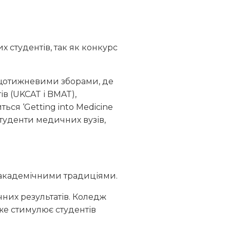
х студентів, так як конкурс
 щотижневими зборами, де
ів (UKCAT і BMAT),
ся ‘Getting into Medicine
студенти медичних вузів,
и академічними традиціями.
чних результатів. Коледж
же стимулює студентів