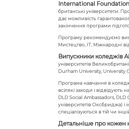
International Foundatio
британські університети. Про
дає можливість гарантованог
закінчення програми підгот
Програму рекомендуємо випус
Мистецтво, IT, Міжнародні ві
Випускники коледжів Ab
університетів Великобританії:
Durham University, University C
Програма навчання в коледжа
всілякі заходи і відвідують 
DLD Social Ambassadors, DLD 
університетів Оксбриджа) і і
спеціалізуються в тій чи інші
Детальніше про кожен к