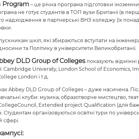
n Program
– це річна програма підготовки іноземних
грама не готує студентів в ТОП вузи Британії (в першу
о надходження в партнерські ВНЗ коледжу (їх понад
овки.
кникам шкіл, які збираються вступати на інженера,
дносини та Політику в університети Великобританії.
bey DLD Group of Colleges
показують відмінні 
 Cambridge University, London School of Economics, Im
ollege London і т.д.
х Abbey DLD Group of Colleges – дуже насичена. Післ
навчальні клуби: музика, образотворче мистецтво, теа
CollegeCouncil, Extended project Qualification (для б
н. Студентам організовуються освітні тури по універси
й сфері.
ампусі: