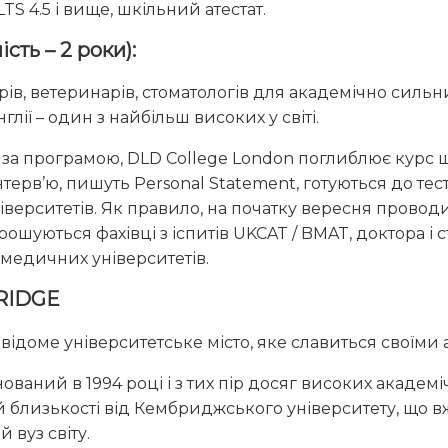
LTS 4.5 і вище, шкільний атестат.
сть – 2 роки):
ів, ветеринарів, стоматологів для академічно сильни
лії – один з найбільш високих у світі.
 за програмою, DLD College London поглиблює курс
терв’ю, пишуть Personal Statement, готуються до тест
ерситетів. Як правило, на початку вересня проводить
прошуються фахівці з іспитів UKCAT / BMAT, доктора і 
медичних університетів.
RIDGE
 відоме університетське місто, яке славиться своїм
ваний в 1994 році і з тих пір досяг високих академі
 близькості від Кембриджського університету, що в
 вуз світу.