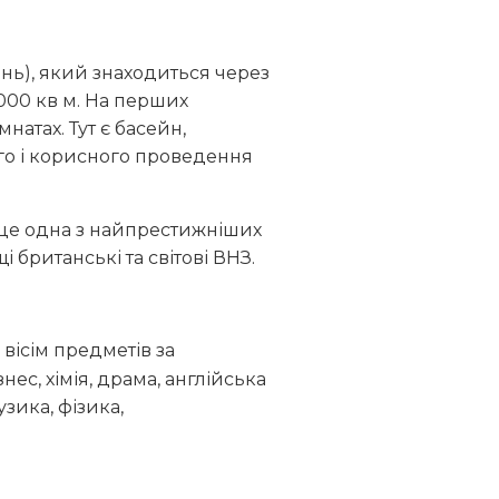
нь), який знаходиться через
000 кв м. На перших
натах. Тут є басейн,
ого і корисного проведення
і це одна з найпрестижніших
 британські та світові ВНЗ.
 вісім предметів за
знес, хімія, драма, англійська
узика, фізика,