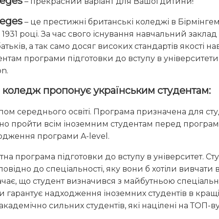
leges
– прекрасний варіант для Вашої дитини!
leges
– це престижні британські коледжі в Бірмінгем
в 1931 році. За час свого існування навчальний закл
батьків, а так само досяг високих стандартів якості 
там програми підготовки до вступу в університети 
on.
і коледж пропонує українським студентам:
м середнього освіті. Програма призначена для студент
но пройти всім іноземним студентам перед програмою
одження програми A-level.
тна програма підготовки до вступу в університет. Студ
відно до спеціальності, яку вони б хотіли вивчати в
чає, що студент визначився з майбутньою спеціальн
 гарантує надходження іноземних студентів в кращі
кадемічно сильних студентів, які націлені на ТОП-ву