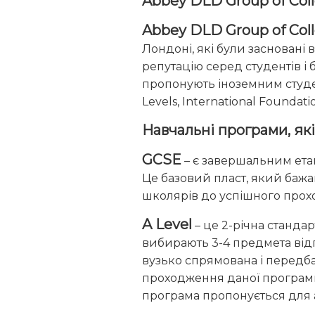
Abbey DLD Group of Col
Abbey DLD Group of Col
Лондоні, які були засновані 
репутацію серед студентів і 
пропонують іноземним студен
Levels, International Foundati
Навчальні програми, як
GCSE
– є завершальним етапо
Це базовий пласт, який бажа
школярів до успішного прох
A Level
– це 2-річна стандар
вибирають 3-4 предмета відпо
вузько спрямована і передба
проходження даної програми
програма пропонується для а