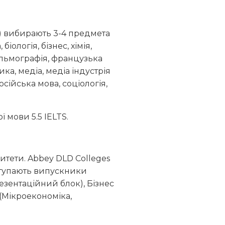
в) вибирають 3-4 предмета
ологія, бізнес, хімія,
фільмографія, французька
ика, медіа, медіа індустрія
осійська мова, соціологія,
ї мови 5.5 IELTS.
итети. Abbey DLD Colleges
вступають випускники
зентаційний блок), Бізнес
 (Мікроекономіка,