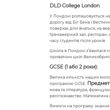
DLD College London
У Лондоні розташовується н
дорогу від Біг Бена і Вестм
поверхах діти вчаться, на ве
тренажерний зал, ресторан, 
часу студентів після уроків.
Школа в Лондоні з’явилася н
приватних шкіл Великобритані
GCSE (1 або 2 роки):
Велика кількість наших молод
Предмет
програмою GCSE.
мова та література, французьк
релігієзнавство. Математика 
Вимоги на програму: знання ан