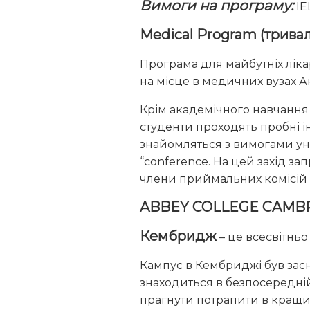
Вимоги на програму:
IE
Medical Program (тривалі
Програма для майбутніх лікар
на місце в медичних вузах Анг
Крім академічного навчання
студенти проходять пробні ін
знайомляться з вимогами унів
“conference. На цей захід за
члени приймальних комісій 
ABBEY COLLEGE CAMB
Кембридж
– це всесвітньо
Кампус в Кембриджі був засно
знаходиться в безпосередній
прагнути потрапити в кращий