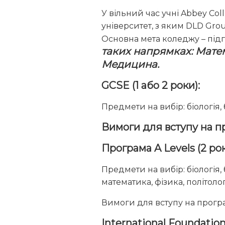
У вільний час учні Abbey Co
університет, з яким DLD Grou
Основна мета коледжу – підг
таких напрямках: Матем
Медицина.
GCSE (1 або 2 роки):
Предмети на вибір: біологія, б
Вимоги для вступу на п
Програма A Levels (2 рок
Предмети на вибір: біологія, б
математика, фізика, політолог
Вимоги для вступу на програм
International Foundatio