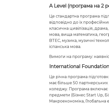
A Level (програма на 2 ро
Це стандартна програма підго
відповідно до їх професійним
класична цивілізація, драма,
мова, вища математика, геогра
BTEC, музика, музичні техноло
іспанська мова.
Вимоги на програму: наявність
International Foundation 
Це річна програма підготовки
має більше 50 партнерських 
коледжу. Програма включає О
предмети (Бізнес Start Up, 
Макроекономіка, Глобальна е