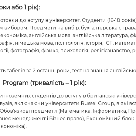
ки або 1 рік):
товки до вступу в університет. Студенти (16-18 рокі
 вибором. Предмети на вибір: бухгалтерська справа, бі
 економіка, англійська мова, англійська література, 
фія, німецька мова, політологія, історія, ICT, математ
гії, фотографія, фізика, психологія, релігієзнавство, р
 табелів за 2 останні роки, тест на знання англійсько
Program (тривалість – 1 рік):
 іноземних студентів до вступу в британські універс
вузів, включаючи університети Russel Group, в які 
бов’язкові предмети (Математика, Інформатика, Пре
Бізнес менеджмент і Бізнес право), Економічний блок
кономіка).