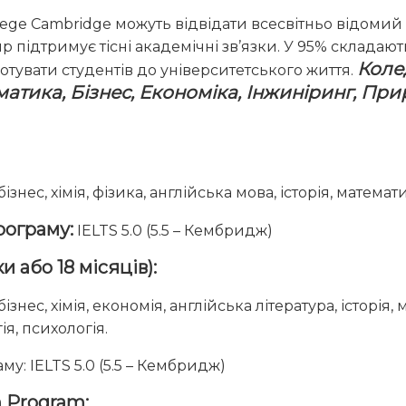
llege Cambridge можуть відвідати всесвітньо відом
p підтримує тісні академічні зв’язки. У 95% складаю
Коле
отувати студентів до університетського життя.
атика, Бізнес, Економіка, Інжиніринг, При
ізнес, хімія, фізика, англійська мова, історія, математи
рограму:
IELTS 5.0 (5.5 – Кембридж)
и або 18 місяців):
ізнес, хімія, економія, англійська література, історія,
ія, психологія.
у: IELTS 5.0 (5.5 – Кембридж)
n Program: