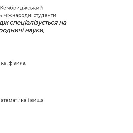
ий Кембриджський
ть міжнародні студенти.
дж спеціалізується на
родничі науки,
ка, фізика.
 математика і вища