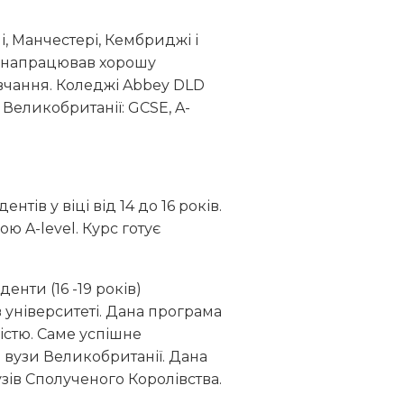
і, Манчестері, Кембриджі і
ад напрацював хорошу
навчання. Коледжі Abbey DLD
Великобританії: GCSE, A-
ів у віці від 14 до 16 років.
 A-level. Курс готує
енти (16 -19 років)
 університеті. Дана програма
істю. Саме успішне
 вузи Великобританії. Дана
зів Сполученого Королівства.