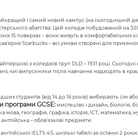
айкращий і самий новий кампус (на сьогоднішній де
інстерського абатства. Цей коледж побудований на 32
рхніх 15 поверхах – вони живуть в комфортабельних кім
кав’ярня Starbucks – всі умови створені для приємн
айпершою з коледжів груп DLD – 1931 році. Сьогодн
ї, чиї випускники після навчання надходять в кращі
ших студентів (від 14 до 16 років) вибирають сім або
и програми GCSE:
мистецтво і дизайн, біологія, бі
а мова, географія, графіка, історія, ICT, математика, м
і англійська – обов’язкові предмети.
глійської IELTS 4.5, шкільні табелі за останні 2 роки.