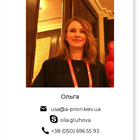
Ольга
usa@a-priori.kiev.ua
olia.gluhova
+38 (050) 696 55 93