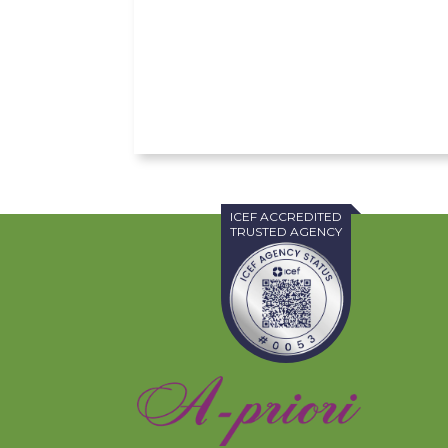
ICEF ACCREDITED
TRUSTED AGENCY