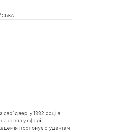
ЙСЬКА
свої двері у 1992 році в
на освіта у сфері
кадемія пропонує студентам