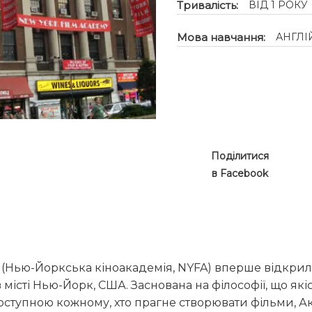
Тривалість:
ВІД 1 РОКУ
Мова навчання:
АНГЛІ
Поділитися
в Facebook
(Нью-Йоркська кіноакадемія, NYFA) вперше відкрила 
 місті Нью-Йорк, США. Заснована на філософії, що якіс
оступною кожному, хто прагне створювати фільми, А