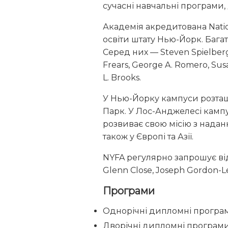
сучасні навчальні програми,
Академія акредитована
Nati
освіти штату Нью-Йорк. Бага
Серед них —
Steven Spielber
Frears
,
George A. Romero
,
Sus
L. Brooks
.
У Нью-Йорку кампуси розташо
Парк. У Лос-Анджелесі кампус
розвиває свою місію з наданн
також у Європі та Азії.
NYFA регулярно запрошує ві
Glenn Close
,
Joseph Gordon-Le
Програми
Однорічні дипломні програ
Дворічні дипломні програм