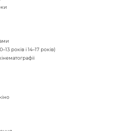
оки
в
рами
0–13 років і 14–17 років)
кінематографії
кіно