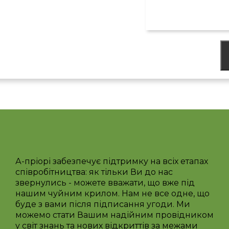
А-пріорі забезпечує підтримку на всіх етапах
співробітництва: як тільки Ви до нас
звернулись - можете вважати, що вже під
нашим чуйним крилом. Нам не все одне, що
буде з вами після підписання угоди. Ми
можемо стати Вашим надійним провідником
у світ знань та нових відкриттів за межами