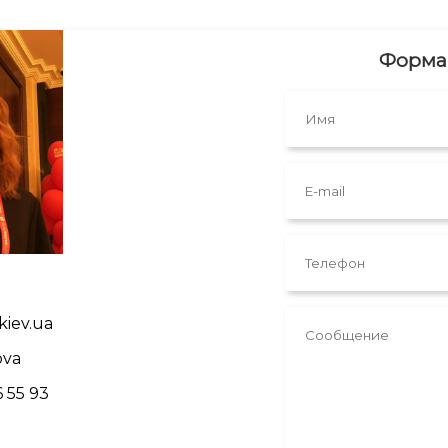
Форма 
kiev.ua
ova
6 55 93