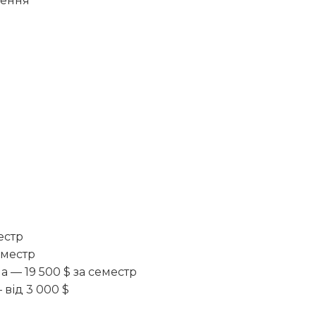
чення
естр
еместр
 — 19 500 $ за семестр
від 3 000 $