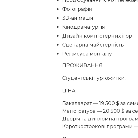
Продюсування кіно і телеба
Фотографія
3D-анімація
Кінодраматургія
Дизайн комп’ютерних ігор
Сценарна майстерність
Режисура монтажу
ПРОЖИВАННЯ
Студентські гуртожитки.
ЦІНА:
Бакалаврат — 19 500 $ за сем
Магістратура — 20 500 $ за с
Дворічна дипломна програма
Короткострокові програми — 