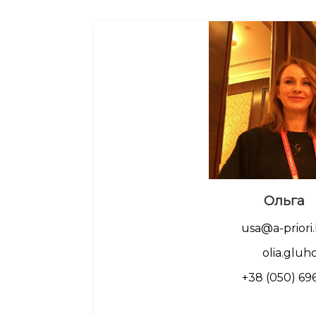
Ольга
usa@a-priori.
olia.gluh
+38 (050) 69