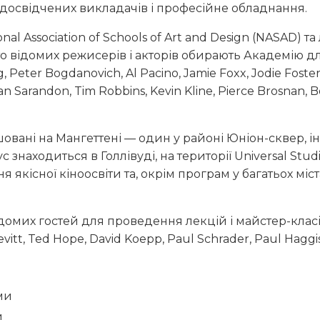
 досвідчених викладачів і професійне обладнання.
onal Association of Schools of Art and Design
(NASAD) та
то відомих режисерів і акторів обирають Академію дл
g
,
Peter Bogdanovich
,
Al Pacino
,
Jamie Foxx
,
Jodie Foste
an Sarandon
,
Tim Robbins
,
Kevin Kline
,
Pierce Brosnan
,
B
вані на Мангеттені — один у районі Юніон-сквер, ін
 знаходиться в Голлівуді, на території Universal Stud
я якісної кіноосвіти та, окрім програм у багатьох мі
домих гостей для проведення лекцій і майстер-клас
vitt
,
Ted Hope
,
David Koepp
,
Paul Schrader
,
Paul Haggi
ми
и