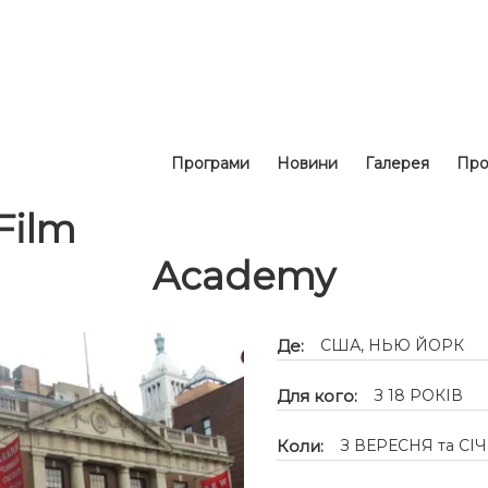
Програми
Новини
Галерея
Про
Film
Academy
Де:
США, НЬЮ ЙОРК
Для кого:
З 18 РОКІВ
Коли:
З ВЕРЕСНЯ та СІ