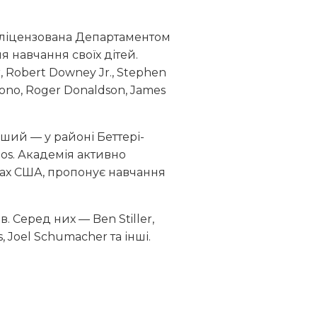
 ліцензована Департаментом
я навчання своїх дітей.
r
,
Robert Downey Jr.
,
Stephen
ono
,
Roger Donaldson
,
James
ший — у районі Беттері-
ios. Академія активно
стах США, пропонує навчання
ів. Серед них —
Ben Stiller
,
s
,
Joel Schumacher
та інші.