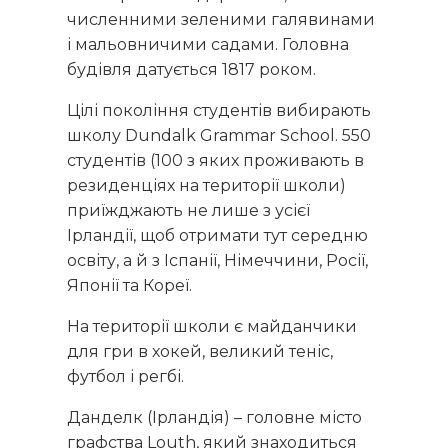
численними зеленими галявинами
і мальовничими садами. Головна
будівля датується 1817 роком.
Цілі покоління студентів вибирають
школу Dundalk Grammar School. 550
студентів (100 з яких проживають в
резиденціях на території школи)
приїжджають не лише з усієї
Ірландії, щоб отримати тут середню
освіту, а й з Іспанії, Німеччини, Росії,
Японії та Кореї.
На території школи є майданчики
для гри в хокей, великий теніс,
футбол і регбі.
Данделк (Ірландія) – головне місто
графства Louth, який знаходиться