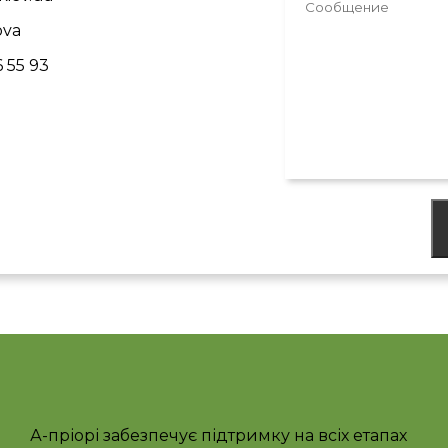
ova
6 55 93
А-пріорі забезпечує підтримку на всіх етапах