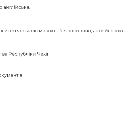
о англійська.
ситеті чеською мовою – безкоштовно, англійською – в
тва Республіки Чехії
окументів