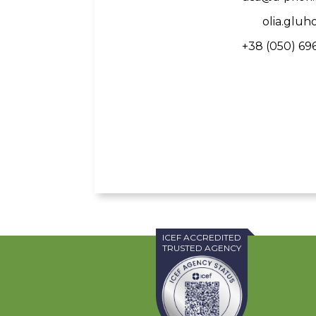
olia.gluh
+38 (050) 69
ICEF ACCREDITED
TRUSTED AGENCY