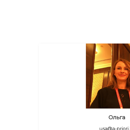
Ольга
usa@a-priori.