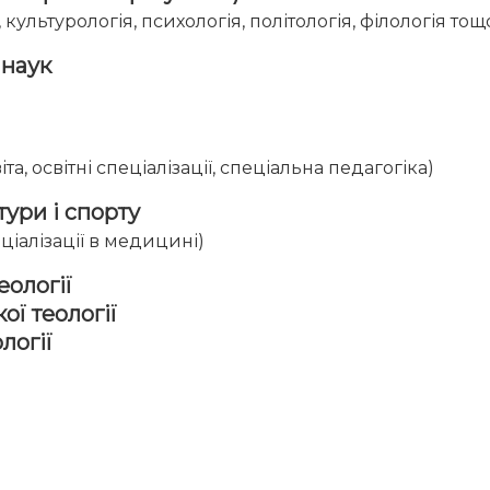
я, культурологія, психологія, політологія, філологія тощ
 наук
та, освітні спеціалізації, спеціальна педагогіка)
тури і спорту
еціалізації в медицині)
еології
ої теології
логії