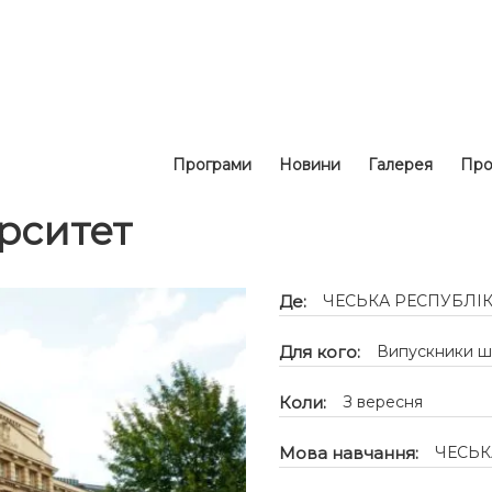
Програми
Новини
Галерея
Про
ерситет
Де:
ЧЕСЬКА РЕСПУБЛІК
Для кого:
Випускники шкі
Коли:
З вересня
Мова навчання:
ЧЕСЬК