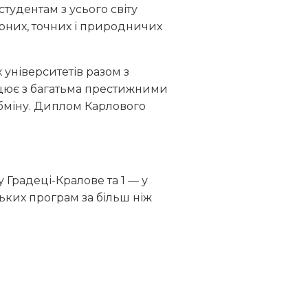
студентам з усього світу
арних, точних і природничих
 університетів разом з
цює з багатьма престижними
обміну. Диплом Карлового
у Градеці-Кралове та 1 — у
ьких програм за більш ніж