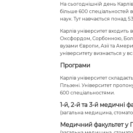
На сьогоднішній день Карлів 
більше 600 спеціальностей в
наук. Тут навчається понад 53
Карлів університет входить в
Оксфордом, Сорбонною, Боло
вузами Європи, Азії та Амер
університету визнається у всіх
Програми
Карлів університет складаєтьс
Пльзені. Університет пропон
600 спеціальностями.
1-й, 2-й та 3-й медичні 
(загальна медицина, стоматол
Медичний факультет у 
(загальна медицина, стомато