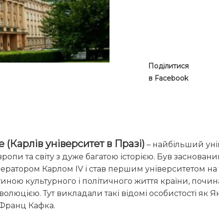
Поділитися
в Facebook
e (Карлів університет в Празі)
– найбільший унів
ропи та світу з дуже багатою історією. Був заснований
ратором Карлом IV і став першим університетом на те
иною культурного і політичного життя країни, почина
юцією. Тут викладали такі відомі особистості як Ян 
Франц Кафка.