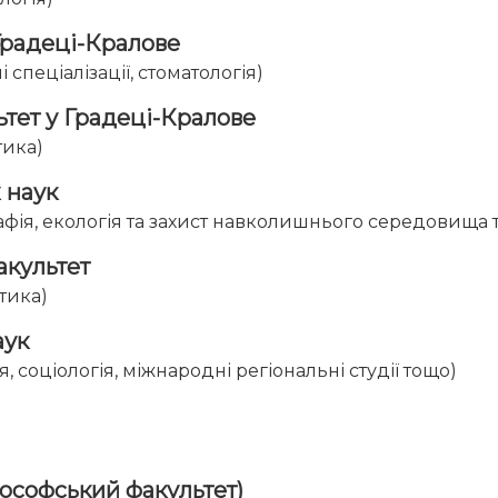
Градеці-Кралове
спеціалізації, стоматологія)
тет у Градеці-Кралове
тика)
 наук
еографія, екологія та захист навколишнього середовища
акультет
тика)
аук
ія, соціологія, міжнародні регіональні студії тощо)
лософський факультет)