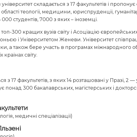
університет складається з 17 факультетів і пропонує 
 області теології, медицини, юриспруденції, гуманіт
 000 студентів, 7000 з яких – іноземці.
 топ-300 кращих вузів світу і Асоціацію європейських
ньєю і Університетом Женеви. Університет співпра
ики, а також бере участь в програмах міжнародного 
 країнах світу.
я з 17 факультетів, з яких 14 розташовані у Празі, 2 — 
ує понад 300 бакалаврських, магістерських і докторс
факультети
огія, медичні спеціалізації)
Пльзені
логія)