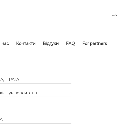
UA
 нас
Контакти
Відгуки
FAQ
For partners
А, ПРАГА
л і університетів
А