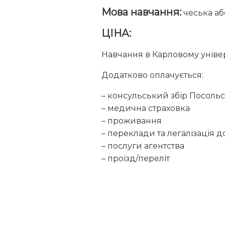
Мова навчання:
чеська аб
ЦІНА:
Навчання в Карловому універ
Додатково оплачується:
– консульський збір Посольс
– медична страховка
– проживання
– переклади та легалізація д
– послуги агентства
– проїзд/переліт