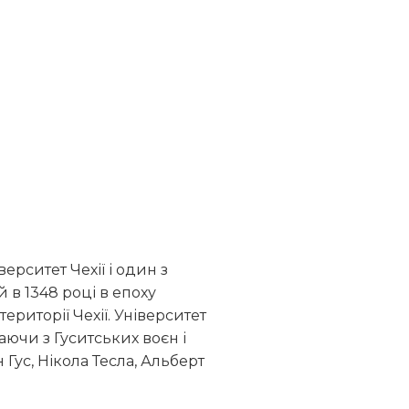
ерситет Чехії і один з
 в 1348 році в епоху
риторії Чехії. Університет
ючи з Гуситських воєн і
Гус, Нікола Тесла, Альберт