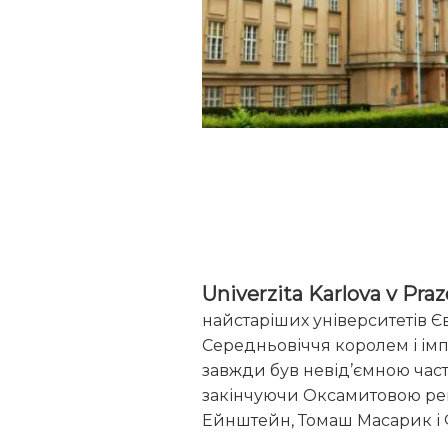
Univerzita Karlova v Praz
найстаріших університетів Єв
Середньовіччя королем і імпе
завжди був невід’ємною част
закінчуючи Оксамитовою револ
Ейнштейн, Томаш Масарик і 