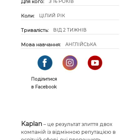
Для кого:
З 16 РОКІВ
Коли:
ЦІЛИЙ РІК
Тривалість:
ВІД 2 ТИЖНІВ
Мова навчання:
АНГЛІЙСЬКА
Поділитися
в Facebook
Kaplan
– це результат злиття двох
компаній із відмінною репутацією в
освітній сфері, які пропонують