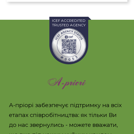
ICEF ACCREDITED
TRUSTED AGENCY
А-пріорі забезпечує підтримку на всіх
етапах співробітництва: як тільки Ви
до нас звернулись - можете вважати,