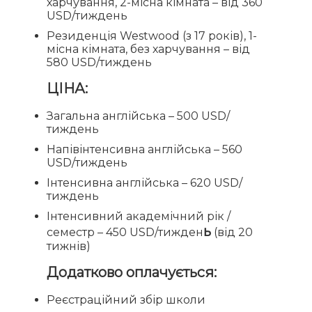
харчування, 2-місна кімната – від 360
USD/тиждень
Резиденція Westwood (з 17 років), 1-
місна кімната, без харчування – від
580 USD/тиждень
ЦІНА:
Загальна англійська – 500 USD/
тиждень
Напівінтенсивна англійська – 560
USD/тиждень
Інтенсивна англійська – 620 USD/
тиждень
Інтенсивний академічний рік /
ь
семестр – 450 USD/тижден
(від 20
тижнів)
Додатково оплачується:
Реєстраційний збір школи