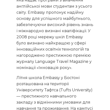
яка надає програми з вивчення
англійської мови студентам з усього
світу. Embassy пропонує надійну
основу для успішного майбутнього,
забезпечуючи високий рівень знань
і міжнародно визнані кваліфікації. У
2008 році мережу шкіл Embassy
було визнано найкращою у сфері
інноваційних освітніх технологій та
нагороджено престижною премією
журналу Language Travel Magazine у
номінації «Інновація року».
Літня школа Embassy у Бостоні
розташована на території
Університету Тафтса (Tufts University)
— престижного навчального
закладу з відмінними умовами для
навчання та проживання. На кампусі