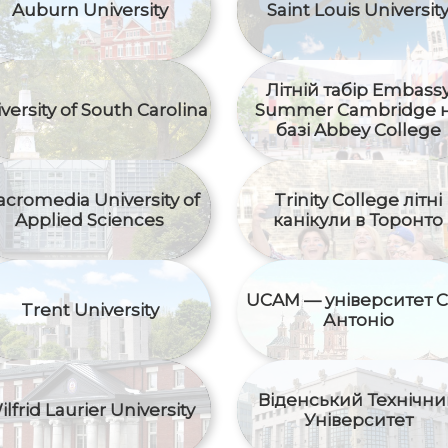
Auburn University
Saint Louis Universit
Літній табір Embass
versity of South Carolina
Summer Cambridge 
базі Abbey College
cromedia University of
Trinity College літні
Applied Sciences
канікули в Торонто
UCAM — університет 
Trent University
Антоніо
Віденський Технічн
ilfrid Laurier University
Університет