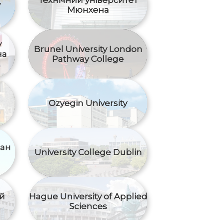
Технічний університет
y
Мюнхена
y
Brunel University London
на
Pathway College
Ozyegin University
Сан
University College Dublin
ий
Hague University of Applied
Sciences