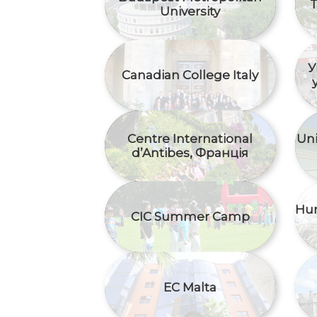
T
University
У
Canadian College Italy
Centre International
Uni
d’Antibes, Франція
Hu
CIC Summer Camp
EC Malta