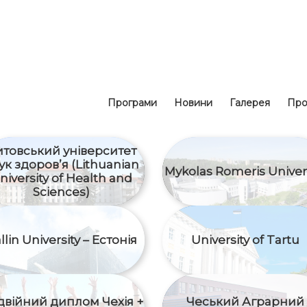
Програми
Новини
Галерея
Про
итовський університет
ук здоров’я (Lithuanian
Mykolas Romeris Univer
niversity of Health and
Sciences)
llin University – Естонія
University of Tartu
війний диплом Чехія +
Чеський Аграрний