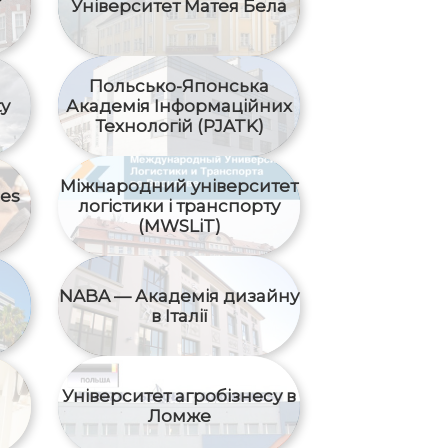
Університет Матея Бела
Польсько-Японська
ty
Академія Інформаційних
Технологій (PJATK)
Міжнародний yніверситет
ies
логістики і транспорту
(MWSLiT)
NABA — Академія дизайну
в Італії
Університет агробізнесу в
Ломже