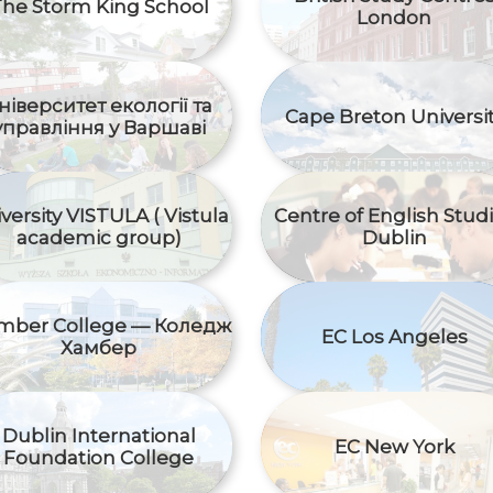
he Storm King School
London
ніверситет екології та
Cape Breton Universi
управління у Варшаві
versity VISTULA ( Vistula
Centre of English Stud
academic group)
Dublin
mber College — Коледж
EC Los Angeles
Хамбер
Dublin International
EC New York
Foundation College