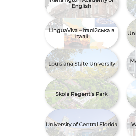
Kensington Academy of
English
LinguaViva – італійська в
Uni
Італії
Ma
Louisiana State University
Skola Regent’s Park
University of Central Florida
W