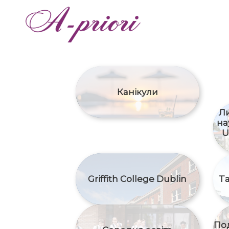
Канікули
Л
на
U
Griffith College Dublin
Ta
Под