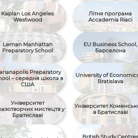
Kaplan Los Angeles
Літня програма
Westwood
Accademia Riaci
Leman Manhattan
EU Business School,
Preparatory School
Барселона
rianapolis Preparatory
University of Economics
hool – середня школа в
Bratislava
США
Університет
Університет Коменськ
разотворчих мистецтв у
в Братиславі
Братиславі
British Study Centre