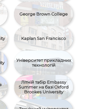
George Brown College
ity
Kaplan San Francisco
Університет прикладних
ty
технологій
Літній табір Embassy
в
Summer на базі Oxford
Brookes University