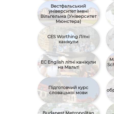
Вестфальський
університет імені
Вільгельма (Університет
Мюнстера)
CES Worthing Літні
канікули
Ma
EC English літні канікули
Sc
на Мальті
Підготовчий курс
об
словацької мови
Budapest Metropolitan