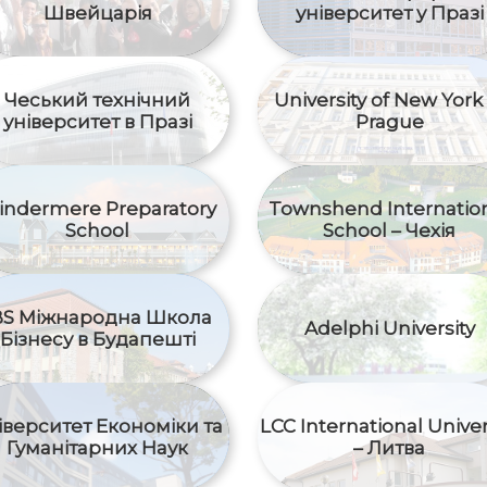
Швейцарія
університет у Празі
Чеський технічний
University of New York 
університет в Празі
Prague
indermere Preparatory
Townshend Internatio
School
School – Чехія
BS Міжнародна Школа
Adelphi University
Бізнесу в Будапешті
іверситет Економіки та
LCC International Univer
Гуманітарних Наук
– Литва