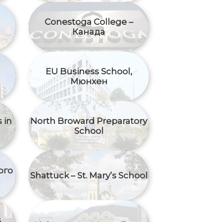
Conestoga College –
Канада
EU Business School,
Мюнхен
 in
North Broward Preparatory
School
ого
Shattuck – St. Mary’s School
s