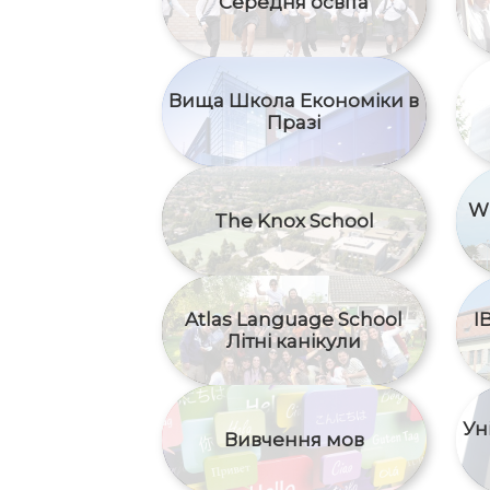
Середня освіта
Вища Школа Економіки в
Празі
W
The Knox School
Atlas Language School
I
Літні канікули
Ун
Вивчення мов