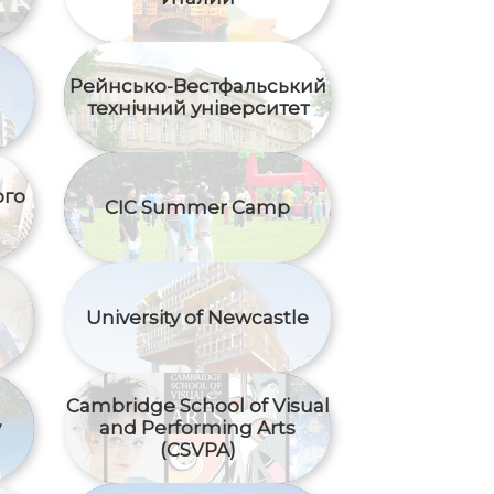
Рейнсько-Вестфальський
технічний університет
ого
CIC Summer Camp
University of Newcastle
Cambridge School of Visual
y
and Performing Arts
(CSVPA)