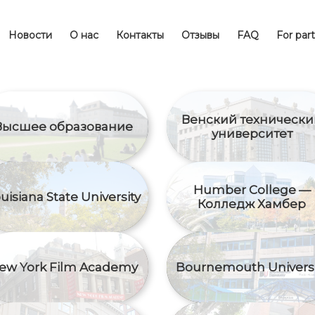
Новости
О нас
Контакты
Отзывы
FAQ
For par
Венский технически
Высшее образование
университет
Humber College —
uisiana State University
Колледж Хамбер
ew York Film Academy
Bournemouth Universi