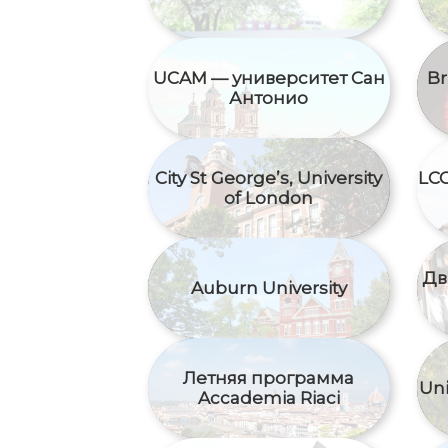
UCAM — университет Сан
Br
Антонио
City St George’s, University
LCC
of London
Дв
Auburn University
Летняя программа
Uni
Accademia Riaci