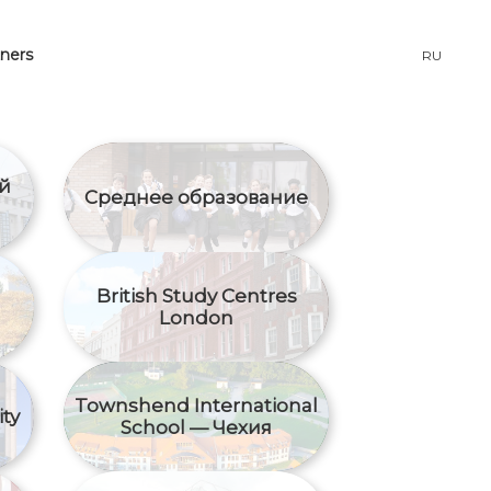
tners
RU
й
Среднее образование
British Study Centres
London
Townshend International
ty
School — Чехия