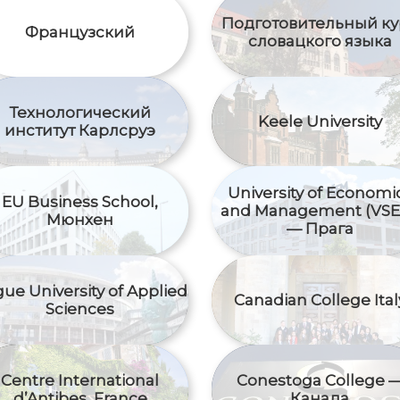
Подготовительный ку
Французский
словацкого языка
Технологический
Keele University
институт Карлсруэ
University of Economi
EU Business School,
and Management (VS
Мюнхен
— Прага
ue University of Applied
Canadian College Ital
Sciences
Centre International
Conestoga College 
d’Antibes, France
Канада