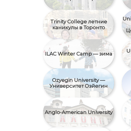
Uni
Trinity College летние
каникулы в Торонто
Ц
U
ILAC Winter Camp — зима
Ozyegin University —
Университет Озйегин
Anglo-American University