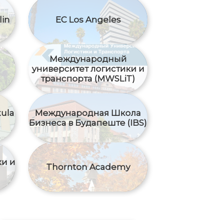
lin
EC Los Angeles
Международный
yниверситет логистики и
транспорта (MWSLiT)
tula
Международная Школа
Бизнеса в Будапеште (IBS)
и и
Thornton Academy