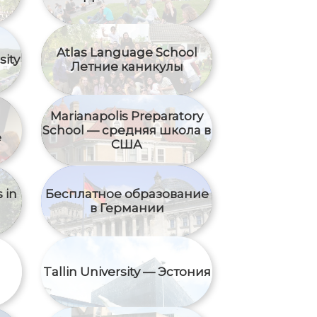
Atlas Language School
sity
Летние каникулы
Marianapolis Preparatory
School — средняя школа в
е
США
 in
Бесплатное образование
в Германии
Tallin University — Эстония