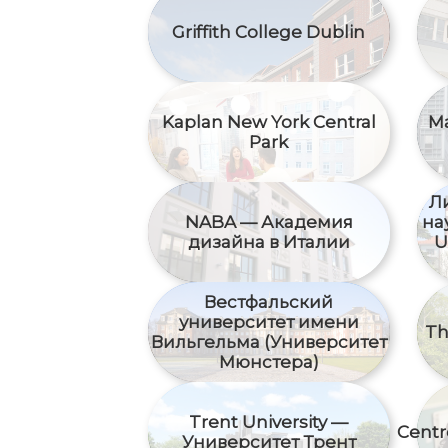
Griffith College Dublin
Kaplan New York Central
Ma
Park
Л
NABA — Академия
на
дизайна в Италии
U
Вестфальский
университет имени
Th
Вильгельма (Университет
Мюнстера)
Trent University —
Centr
Университет Трент