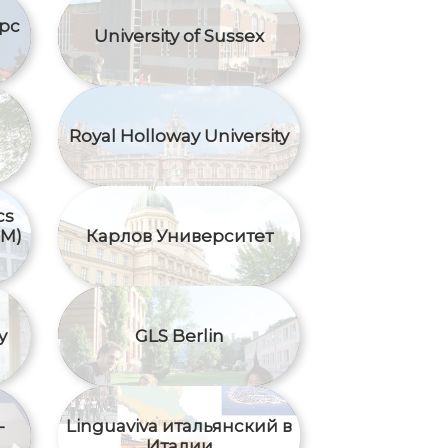
рс
University of Sussex
Royal Holloway University
cs
EM)
Карлов Университет
y
GLS Berlin
—
Linguaviva итальянский в
Италии