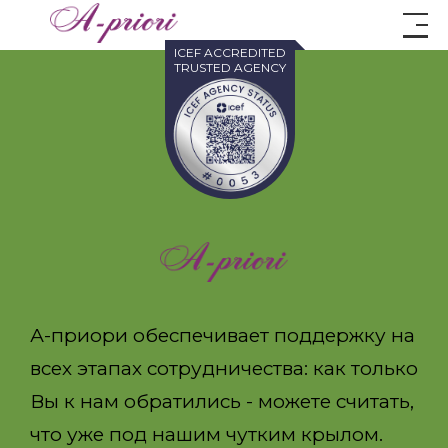
ICEF ACCREDITED
TRUSTED AGENCY
А-приори обеспечивает поддержку на
всех этапах сотрудничества: как только
Вы к нам обратились - можете считать,
что уже под нашим чутким крылом.