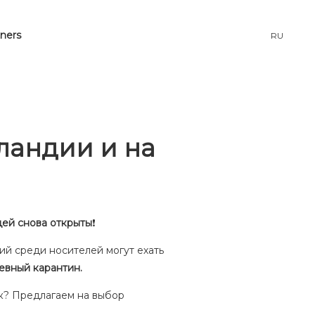
tners
RU
ландии и на
цей снова открыты
❗️
й среди носителей могут ехать
евный карантин.
ык? Предлагаем на выбор