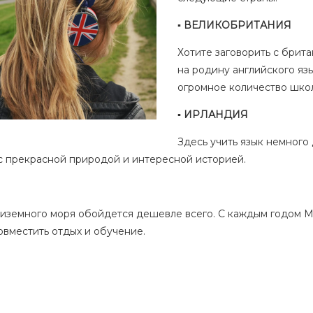
▪️
ВЕЛИКОБРИТАНИЯ
Хотите заговорить с брит
на родину английского яз
огромное количество школ
▪️
ИРЛАНДИЯ
Здесь учить язык немного
Форма обратной связи
с прекрасной природой и интересной историей.
диземного моря обойдется дешевле всего. С каждым годом Ма
овместить отдых и обучение.