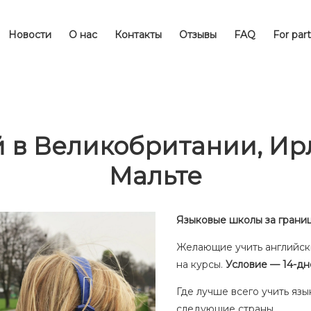
Новости
О нас
Контакты
Отзывы
FAQ
For par
 в Великобритании, Ир
Мальте
Языковые школы за грани
Желающие учить английски
на курсы.
Условие — 14-дн
Где лучше всего учить яз
следующие страны.