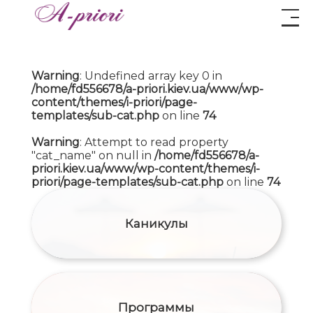
Warning
: Undefined array key 0 in
/home/fd556678/a-priori.kiev.ua/www/wp-
content/themes/i-priori/page-
templates/sub-cat.php
on line
74
Warning
: Attempt to read property
"cat_name" on null in
/home/fd556678/a-
priori.kiev.ua/www/wp-content/themes/i-
priori/page-templates/sub-cat.php
on line
74
Каникулы
Программы