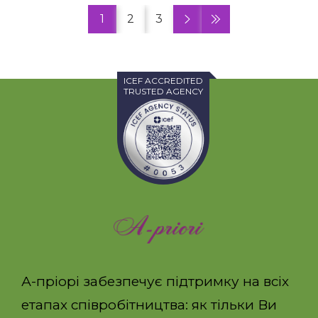
1
2
3
ICEF ACCREDITED
TRUSTED AGENCY
А-пріорі забезпечує підтримку на всіх
етапах співробітництва: як тільки Ви