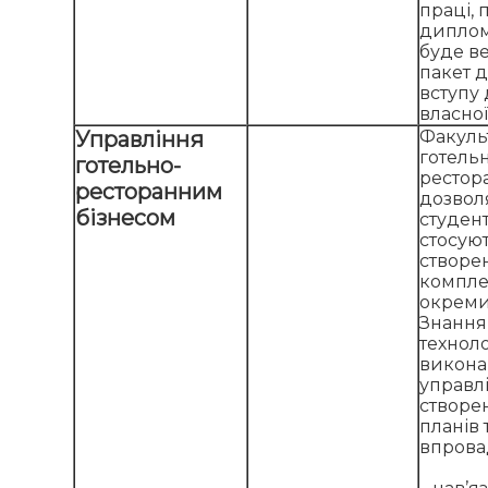
праці, 
диплом
буде в
пакет 
вступу
власної 
Управління
Факуль
готельн
готельно-
рестор
ресторанним
дозвол
бізнесом
студент
стосую
створе
комплек
окреми
Знання в
техноло
викона
управл
створе
планів т
впров