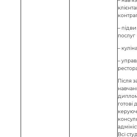
– нав’я
клієнта
контра
– підв
послуг
– кулі
– упра
рестор
Після 
навчан
диплом
готові 
керуюч
консул
адміні
Всі сту