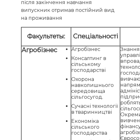
після закінчення навчання
випускник отримав постійний вид
на проживання
Факультеты:
Спеціальності
Агробізнес
Агробізнес
Знання 
управлі
Консалтинг в
впрова
сільському
техноло
господарстві
господа
вивчаю
Охорона
напрям
навколишнього
адміні
середовища
підпри
сільгосугод.
роблят
Сучасні технології
сільго
в тваринництві
Окреми
вивчен
Економіка
фінанс
сільського
агробіз
господарства
Євросо