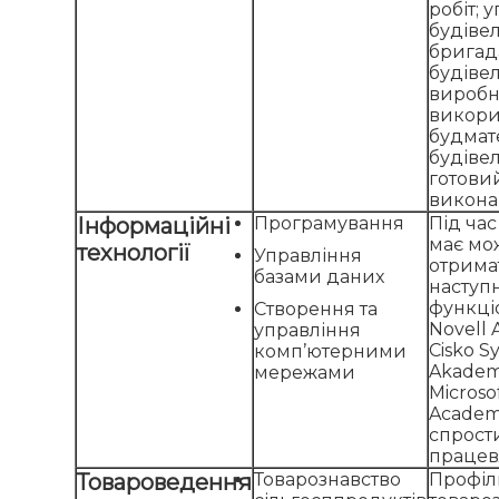
робіт; 
будіве
бригад
будіве
виробни
викори
будмат
будіве
готови
виконан
Інформаційні
Програмування
Під час
має мо
технології
Управління
отрима
базами даних
наступн
функціо
Створення та
Novell 
управління
Cisko S
комп’ютерними
Akadem
мережами
Microso
Academ
спрост
працев
Товароведення
Товарознавство
Профіл