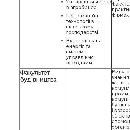
Управління якістю
факульт
в агробізнесі
практи
фірмах.
Інформаційні
технології в
сільському
господарстві
Відновлювана
енергія та
системи
управління
відходами
Факультет
Випуск
знання 
будівництва
житлов
комуна
промис
комуні
будівн
і розр
об’єкті
елемент
організ