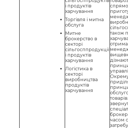
сільгосппродуктів
товаро
і продуктів
спрямо
харчування
приготу
менедж
Торгівля і митна
виробн
обслуга
сільгос
також 
Митне
харчув
брокерство в
отрима
секторі
менедж
сільгосппродукції
вищевк
і продуктів
дізнаю
харчування
принцип
Логістика в
управл
секторі
Окрему
виробництва
приділ
продуктів
принци
харчування
обслуг
товарів
звернут
спеціа
брокер
часом 
затреб