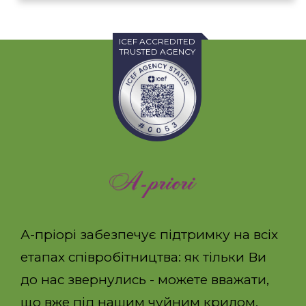
ICEF ACCREDITED
TRUSTED AGENCY
А-пріорі забезпечує підтримку на всіх
етапах співробітництва: як тільки Ви
до нас звернулись - можете вважати,
що вже під нашим чуйним крилом.