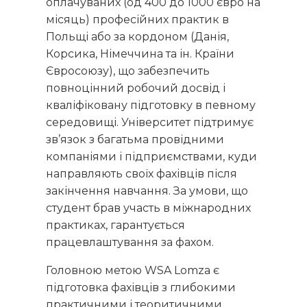
оплачуваних (од 400 до 1000 євро на
місяць) професійних практик в
Польщі або за кордоном (Данія,
Корсика, Німеччина та ін. Країни
Євросоюзу), що забезпечить
повноцінний робочий досвід і
кваліфіковану підготовку в певному
середовищі. Університет підтримує
зв’язок з багатьма провідними
компаніями і підприємствами, куди
направляють своїх фахівців після
закінчення навчання. За умови, що
студент брав участь в міжнародних
практиках, гарантується
працевлаштування за фахом.
Головною метою WSA Lomza є
підготовка фахівців з глибокими
практичними і теоритичними