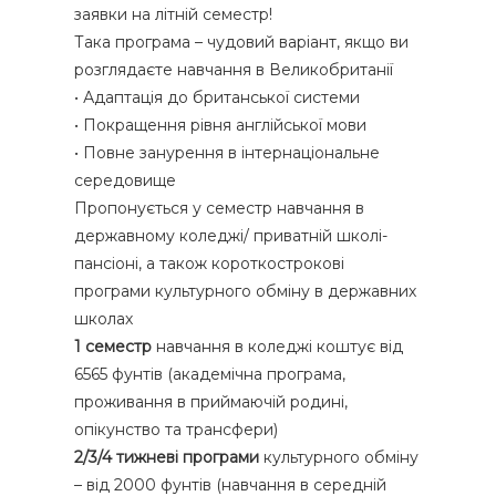
заявки на літній семестр!
Така програма – чудовий варіант, якщо ви
розглядаєте навчання в Великобританії
• Адаптація до британської системи
• Покращення рівня англійської мови
• Повне занурення в інтернаціональне
середовище
Пропонується у семестр навчання в
державному коледжі/ приватній школі-
пансіоні, а також короткострокові
програми культурного обміну в державних
школах
1 семестр
навчання в коледжі коштує від
6565 фунтів (академічна програма,
проживання в приймаючій родині,
опікунство та трансфери)
Форма обратной связи
2/3/4 тижневі програми
культурного обміну
– від 2000 фунтів (навчання в середній