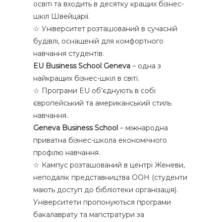
освіті та входить в десятку кращих бізнес-
шкіл Швейцарії.
☆ Університет розташований в сучасній
будівлі, оснащеній для комфортного
навчання студентів.
EU Business School Geneva
– одна з
найкращих бізнес-шкіл в світі.
☆ Програми EU об’єднують в собі
європейський та американський стиль
навчання.
Geneva Business School
– міжнародна
приватна бізнес-школа економічного
профілю навчання.
☆ Кампус розташований в центрі Женеви,
неподалік представництва ООН (студенти
мають доступ до бібліотеки організація).
Університети пропонуються програми
бакалаврату та магістратури за
Форма обратной связи