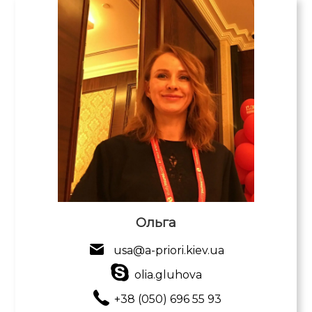
Ольга
usa@a-priori.kiev.ua
olia.gluhova
+38 (050) 696 55 93