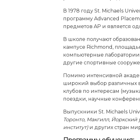
В 1978 году St. Michaels Uni
программу Advanced Placeme
предметов AP и является од
В школе получают образован
кампусе Richmond, площадью
компьютерные лаборатории, 
другие спортивные сооруже
Помимо интенсивной акаде
широкий выбор различных вид
клубов по интересам (музыка
поездки, научные конферен
Выпускники St. Michaels Uni
Торонто, Макгилл, Йоркский 
институт)
и других стран ми