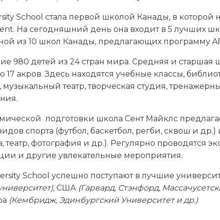
versity School стала первой школой Канады, в которо
nt. На сегодняшний день она входит в 5 лучших шк
ной из 10 школ Канады, предлагающих программу AP
ие 980 детей из 24 стран мира. Средняя и старшая
 17 акров. Здесь находятся учебные классы, библиот
музыкальный театр, творческая студия, тренажерны
ния.
мической подготовки школа Сент Майклс предлага
ов спорта (футбол, баскетбол, регби, сквош и др.)
, театр, фотография и др.). Регулярно проводятся э
ции и другие увлекательные мероприятия.
versity School успешно поступают в лучшие универс
университет)
, США
(Гарвард, Стэнфорд, Массачусетс
ра
(Кембридж, Эдинбургский Университет и др.)