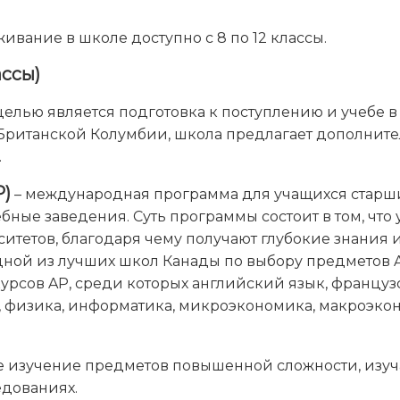
ивание в школе доступно с 8 по 12 классы.
ассы)
елью является подготовка к поступлению и учебе в
Британской Колумбии, школа предлагает дополните
.
P)
– международная программа для учащихся старших
бные заведения. Суть программы состоит в том, чт
итетов, благодаря чему получают глубокие знания 
одной из лучших школ Канады по выбору предметов 
курсов AP, среди которых английский язык, француз
, физика, информатика, микроэкономика, макроэкон
е изучение предметов повышенной сложности, изуча
едованиях.