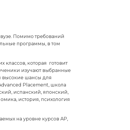
 вузе. Помимо требований
льные программы, в том
 классов, которая готовит
о ученики изучают выбранные
и высокие шансы для
Advanced Placement, школа
ский, испанский, японский,
омика, история, психология
емых на уровне курсов AP,