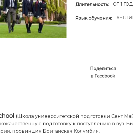
Длительность:
ОТ 1 ГО
Язык обучения:
АНГЛИ
Поделиться
в Facebook
School
(Школа университетской подготовки Сент Май
окачественную подготовку к поступлению в вуз. Был
ория, провинция Британская Колумбия.