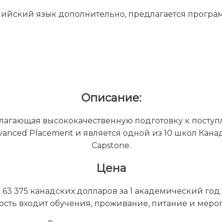
глийский язык дополнительно, предлагается прогр
Описание:
агающая высококачественную подготовку к поступл
vanced Placement и является одной из 10 школ Кан
Capstone.
Цена
63 375 канадских долларов за 1 академический год
ость входит обучения, проживание, питание и меро