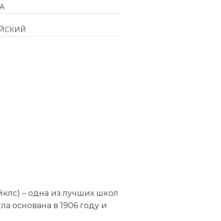
ДА
ЙСКИЙ
клс) – одна из лучших школ
а основана в 1906 году и