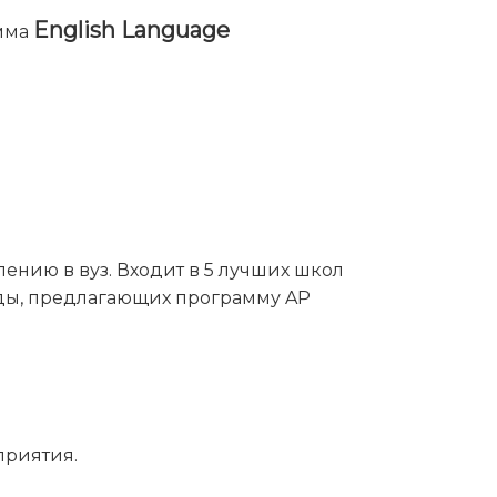
English Language
амма
ению в вуз. Входит в 5 лучших школ
ады, предлагающих программу AP
приятия.