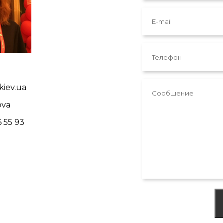
kiev.ua
ova
6 55 93