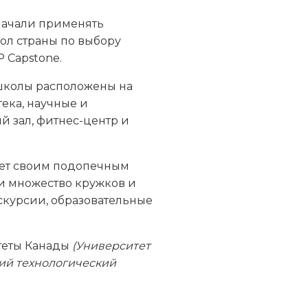
й начали применять
ол страны по выбору
 Capstone.
 школы расположены на
ека, научные и
й зал, фитнес-центр и
ет своим подопечным
 и множество кружков и
кскурсии, образовательные
итеты Канады
(Университет
кий технологический