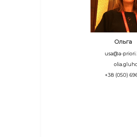
Ольга
usa@a-priori.
olia.gluh
+38 (050) 69