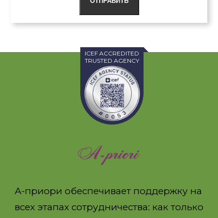
ОТПРАВИТЬ
ICEF ACCREDITED
TRUSTED AGENCY
А-приори обеспечивает поддержку на
всех этапах сотрудничества: как только